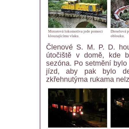
Motorová lokomotiva jede pomoci
Dieselová p
klouzajícímu vlaku.
oblouku.
Členové S. M. P. D. ho
útočiště v domě, kde b
sezóna. Po setmění bylo 
jízd, aby pak bylo de
zkřehnutýma rukama nelz