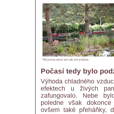
Od jezera most ani tak nevynikne.
Počasí tedy bylo pod
Výhoda chladného vzduch
efektech u živých par
zafungovalo. Nebe by
poledne však dokonce v
ovšem také přeháňky, d