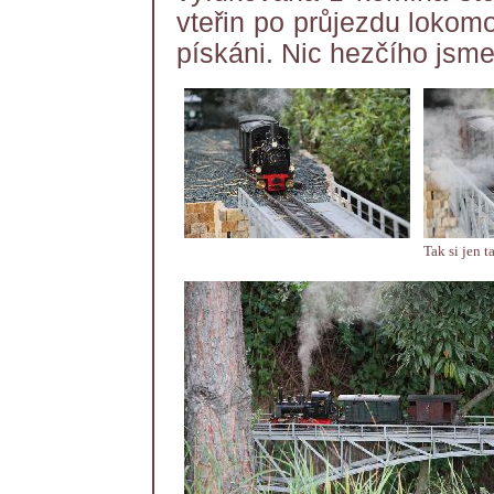
vteřin po průjezdu lokomo
pískáni. Nic hezčího jsme
Tak si jen t