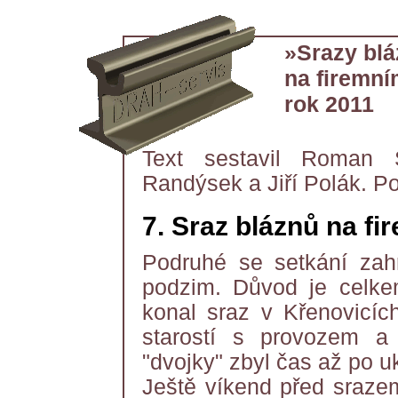
»Srazy bl
na firemní
rok 2011
Text sestavil Roman Ši
Randýsek a Jiří Polák. Po
7. Sraz bláznů na fi
Podruhé se setkání zah
podzim. Důvod je celke
konal sraz v Křenovicíc
starostí s provozem a
"dvojky" zbyl čas až po 
Ještě víkend před srazem