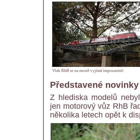
Vlak RhB se na mostě vyjímá impozantně.
Představené novinky
Z hlediska modelů nebyl
jen motorový vůz RhB řady
několika letech opět k di