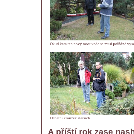
Okud kam ten nový most vede se musí pořádně vysvě
Debatní kroužek starších.
A příští rok zase nash