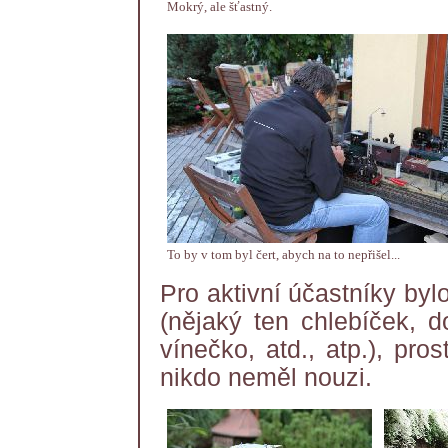
Mokrý, ale šťastný.
To by v tom byl čert, abych na to nepřišel...
Pro aktivní účastníky byl
(nějaký ten chlebíček, d
vínečko, atd., atp.), pro
nikdo neměl nouzi.