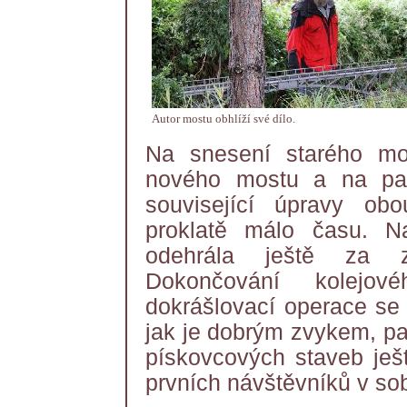
Autor mostu obhlíží své dílo.
Na snesení starého mos
nového mostu a na pat
související úpravy ob
proklatě málo času. Na
odehrála ještě za z
Dokončování kolejov
dokrášlovací operace se 
jak je dobrým zvykem, p
pískovcových staveb ješ
prvních návštěvníků v so