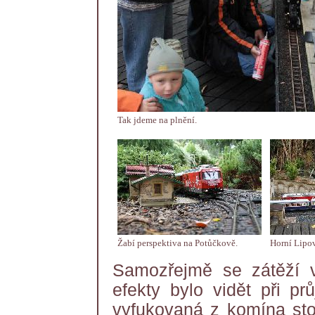
Tak jdeme na plnění.
Žabí perspektiva na Potůčkově.
Horní Lipov
Samozřejmě se zátěží 
efekty bylo vidět při pr
vyfukovaná z komína stou