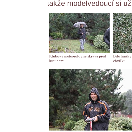
takže modelvedoucí si uži
Klubový meteorolog se skrývá před
Bílé hrášky 
kroupami.
chvilku.