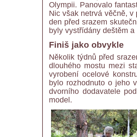
Olympii. Panovalo fantast
Nic však netrvá věčně, v
den před srazem skutečně
byly vystřídány deštěm a
Finiš jako obvykle
Několik týdnů před sraze
dlouhého mostu mezi st
vyrobení ocelové konstr
bylo rozhodnuto o jeho v
dvorního dodavatele po
model.