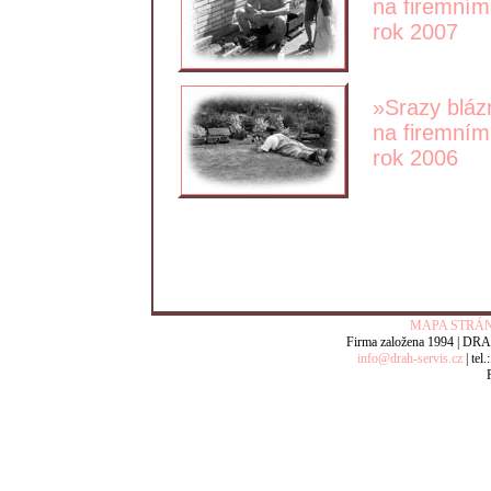
na firemním 
rok 2007
»Srazy bláz
na firemním 
rok 2006
MAPA STRÁN
Firma založena 1994 | DRAH-s
info@drah-servis.cz
| tel