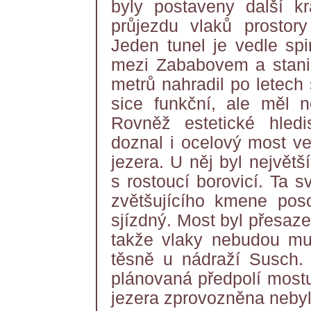
byly postaveny další kr
průjezdu vlaků prostory
Jeden tunel je vedle spi
mezi Zababovem a stani
metrů nahradil po letech
sice funkční, ale měl n
Rovněž estetické hled
doznal i ocelový most ve
jezera. U něj byl největ
s rostoucí borovicí. Ta 
zvětšujícího kmene poso
sjízdný. Most byl přesaze
takže vlaky nebudou mus
těsně u nádraží Susch. 
plánovaná předpolí mostu
jezera zprovozněna nebyl