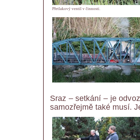
Přetlakový ventil v činnosti.
Sraz – setkání – je odv
samozřejmě také musí. J