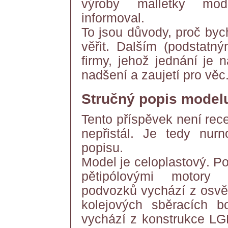
výroby malletky mode
informoval.
To jsou důvody, proč byc
věřit. Dalším (podstatn
firmy, jehož jednání je 
nadšení a zaujetí pro věc.
Stručný popis model
Tento příspěvek není rec
nepřistál. Je tedy nurno
popisu.
Model je celoplastový. P
pětipólovými motory 
podvozků vychází z osvě
kolejových sběracích b
vychází z konstrukce LGB