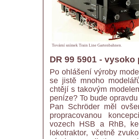
Tovární snímek Train Line Gartenbahnen.
DR 99 5901 - vysoko 
Po ohlášení výroby model
se jistě mnoho modelář
chtějí s takovým modelem
peníze? To bude opravdu m
Pan Schröder měl ovše
propracovanou koncepc
vozech HSB a RhB, ke 
lokotraktor, včetně zvuk