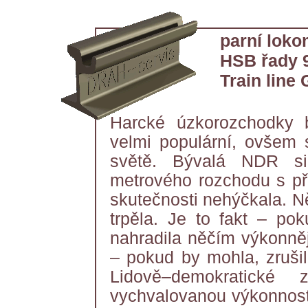
parní loko
HSB řady 
Train lin
Harcké úzkorozchodky 
velmi populární, ovšem
světě. Bývalá NDR si
metrového rozchodu s př
skutečnosti nehýčkala. N
trpěla. Je to fakt – po
nahradila něčím výkonně
– pokud by mohla, zrušil
Lidově–demokratick
vychvalovanou výkonnost