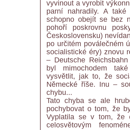
vyvinout a vyrobit výkonn
parní nahradily. A tak
schopno obejít se bez n
pohoří poskrovnu posk
Československu) nevídan
po určitém poválečném út
socialistické éry) znovu 
– Deutsche Reichsbahn 
byl mimochodem také
vysvětlit, jak to, že soc
Německé říše. Inu – so
chybu...
Tato chyba se ale hrubě
pochybovat o tom, že by 
Vyplatila se v tom, že
celosvětovým fenomén