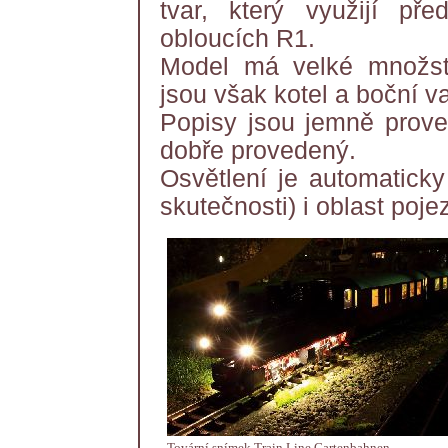
tvar, který využijí p
obloucích R1.
Model má velké množstv
jsou však kotel a boční 
Popisy jsou jemně prove
dobře provedený.
Osvětlení je automaticky
skutečnosti) i oblast poje
Tovární snímek Train Line Gartenbahnen.