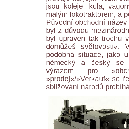
jsou koleje, kola, vagon
malým lokotraktorem, a p
Původní obchodní název 
byl z důvodu mezinárodn
byl upraven tak trochu v
domůžeš světovosti«.
podobná situace, jako u
německý a český se sb
výrazem pro »obch
»prodej«/»Verkauf« se ře
sbližování národů probíhá