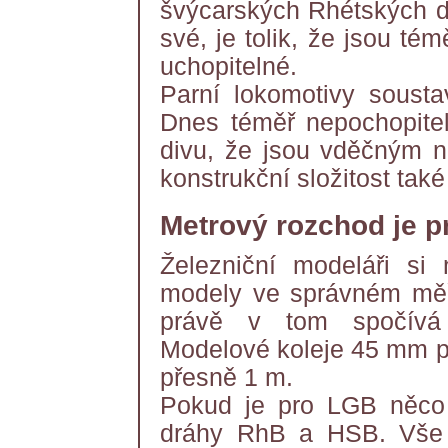
švýcarských Rhétských dra
své, je tolik, že jsou tém
uchopitelné.
Parní lokomotivy sousta
Dnes téměř nepochopitel
divu, že jsou vděčným 
konstrukční složitost tak
Metrový rozchod je pr
Železniční modeláři si 
modely ve správném měřít
právě v tom spočívá 
Modelové koleje 45 mm př
přesně 1 m.
Pokud je pro LGB něco 
dráhy RhB a HSB. Vše o