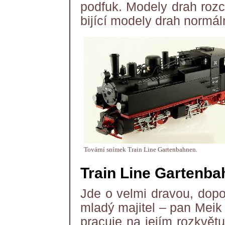
podfuk. Modely drah roz
bijící modely drah normá
Tovární snímek Train Line Gartenbahnen.
Train Line Garten
Jde o velmi dravou, dopo
mladý majitel – pan Meik 
pracuje na jejím rozkvětu