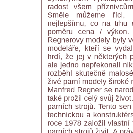
radost všem příznivcům
Směle můžeme říci, 
nejlepšímu, co na trhu 
poměru cena / výkon.
Regnerovy modely byly vel
modeláře, kteří se vydal
hrdí, že jej v některých
ale jedno nepřekonali ni
rozběhl skutečně malosér
živé parní modely široké 
Manfred Regner se narodi
také prožil celý svůj živ
parních strojů. Tento se
technickou a konstruktérsk
roce 1978 založil vlastn
parních strojů živit. A pr