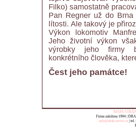
Filko) samostatně pracov
Pan Regner už do Brna b
lítosti. Ale takový je přir
Výkon lokomotiv Manfr
Jeho životní výkon vša
výrobky jeho firmy
konkrétního člověka, kte
Čest jeho památce!
MAPA STRÁN
Firma založena 1994 | DRAH-s
info@drah-servis.cz
| tel