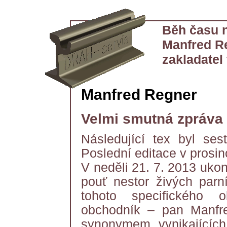
Běh času n
Manfred R
zakladatel
Manfred Regner
Velmi smutná zpráva
Následující tex byl se
Poslední editace v prosin
V neděli 21. 7. 2013 uko
pouť nestor živých parn
tohoto specifického 
obchodník – pan Manfre
synonymem vynikajících 