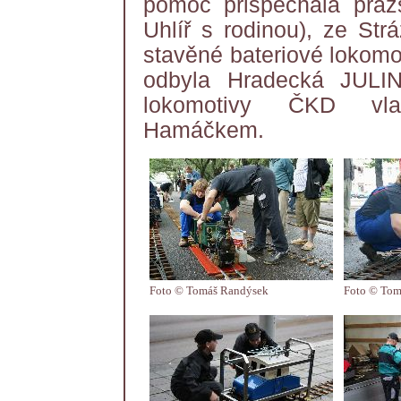
pomoc přispěchala pra
Uhlíř s rodinou), ze St
stavěné bateriové lokomot
odbyla Hradecká JULI
lokomotivy ČKD vla
Hamáčkem.
Foto © Tomáš Randýsek
Foto © Tom