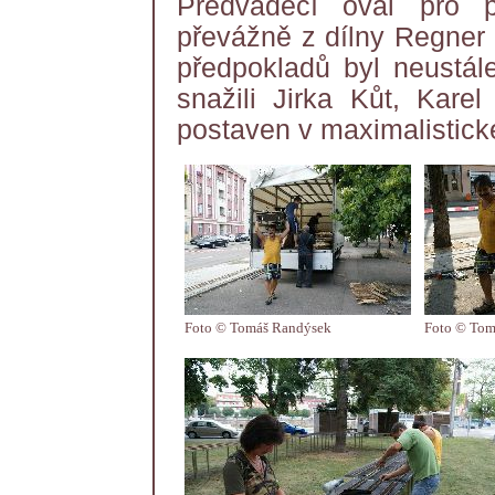
Předváděcí ovál pro 
převážně z dílny Regner 
předpokladů byl neustál
snažili Jirka Kůt, Kare
postaven v maximalistick
Foto © Tomáš Randýsek
Foto © Tom