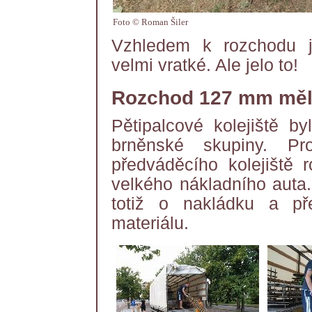
Foto © Roman Šiler
Vzhledem k rozchodu j
velmi vratké. Ale jelo to!
Rozchod 127 mm měl 
Pětipalcové kolejiště by
brněnské skupiny. Pr
předváděcího kolejiště
velkého nákladního auta.
totiž o nakládku a př
materiálu.