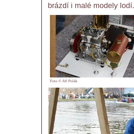
brázdí i malé modely lodí
Foto © Jiří Polák