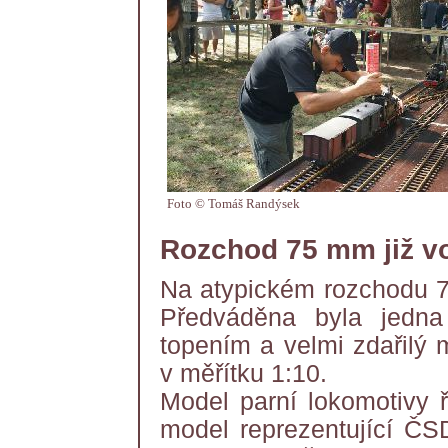
Foto © Tomáš Randýsek
Rozchod 75 mm již vo
Na atypickém rozchodu 75
Předváděna byla jedna
topením a velmi zdařilý
v měřítku 1:10.
Model parní lokomotivy ř
model reprezentující ČS