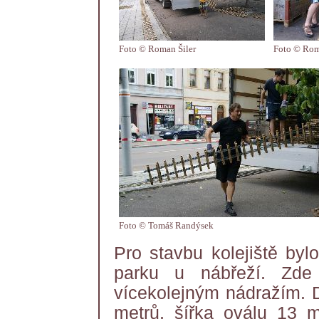
Foto © Roman Šiler
Foto © Rom
Foto © Tomáš Randýsek
Pro stavbu kolejiště byl
parku u nábřeží. Zde
vícekolejným nádražím. 
metrů, šířka oválu 13 