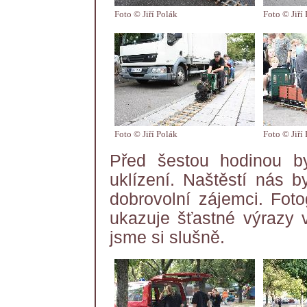
Foto © Jiří Polák
Foto © Jiří
Foto © Jiří Polák
Foto © Jiří
Před šestou hodinou b
uklízení. Naštěstí nás b
dobrovolní zájemci. Foto
ukazuje šťastné výrazy v
jsme si slušně.