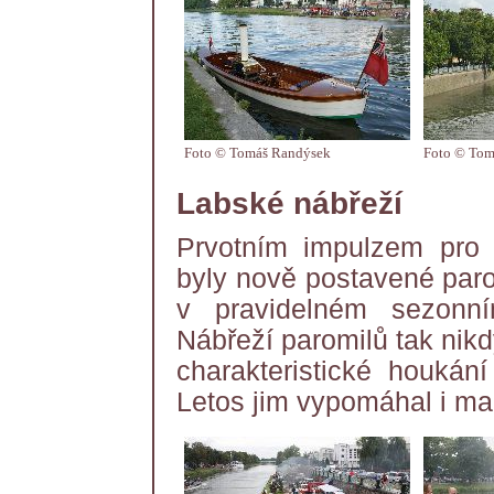
Foto © Tomáš Randýsek
Foto © Tom
Labské nábřeží
Prvotním impulzem pro 
byly nově postavené paro
v pravidelném sezonn
Nábřeží paromilů tak nikd
charakteristické houkán
Letos jim vypomáhal i ma