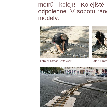
metrů kolejí! Kolejiš
odpoledne. V sobotu ráno
modely.
Foto © Tomáš Randýsek
Foto © Tom