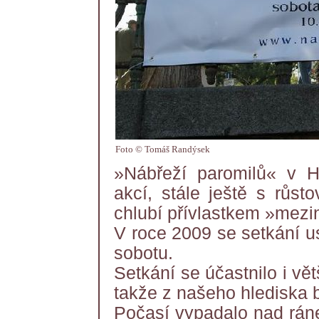
Foto © Tomáš Randýsek
»Nábřeží paromilů« v Hr
akcí, stále ještě s růst
chlubí přívlastkem »mezi
V roce 2009 se setkání u
sobotu.
Setkání se účastnilo i vě
takže z našeho hlediska b
Počasí vypadalo nad ráne