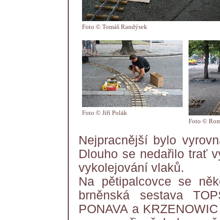
Foto © Tomáš Randýsek
Foto © Jiří Polák
Foto © Rom
Nejpracnější bylo vyrovn
Dlouho se nedařilo trať 
vykolejování vlaků.
Na pětipalcovce se něk
brněnská sestava TOP
PONAVA a KRZENOWIC (Ra