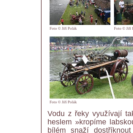
Foto © Jiří Polák
Foto © Jiří
Foto © Jiří Polák
Vodu z řeky využívají ta
heslem »kropíme labskou
bílém snaží dostříknou