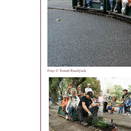
Foto © Tomáš Randýsek